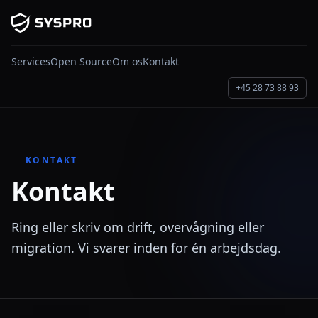
Skip til indhold
Services
Open Source
Om os
Kontakt
+45 28 73 88 93
KONTAKT
Kontakt
Ring eller skriv om drift, overvågning eller
migration. Vi svarer inden for én arbejdsdag.