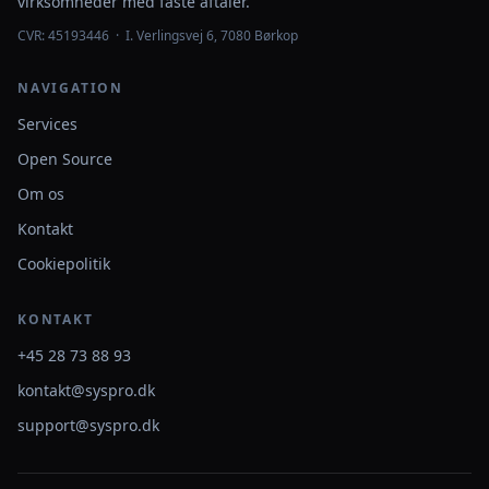
virksomheder med faste aftaler.
CVR: 45193446 · I. Verlingsvej 6, 7080 Børkop
NAVIGATION
Services
Open Source
Om os
Kontakt
Cookiepolitik
KONTAKT
+45 28 73 88 93
kontakt@syspro.dk
support@syspro.dk