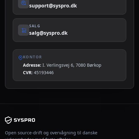
support@syspro.dk
SALG
salg@syspro.dk
KONTOR
Adresse:
I. Verlingsvej 6, 7080 Børkop
CVR:
45193446
Open source-drift og overvågning til danske