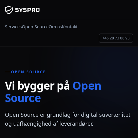
Skip til indhold
Services
Open Source
Om os
Kontakt
+45 28 73 88 93
OPEN SOURCE
Vi bygger på
Open
Source
Open Source er grundlag for digital suverænitet
og uafhængighed af leverandører.